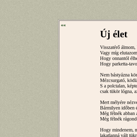
««
Új élet
Visszatérő álmom, 
Vagy míg elutazom,
Hogy onnantól élhe
Hogy parketta-tavo
Nem bástyázna kör
Mézcsurgató, ködlá
S a polctalan, képt
csak tükör lógna, az
Mert mélyére nézve
Bármilyen időben é
Még félnék abban a
Még félnék rágond
Hogy mindenem, mit
lakatlanná vált tü