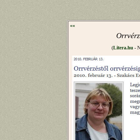
««
Orrvérz
(
Litera.hu
- N