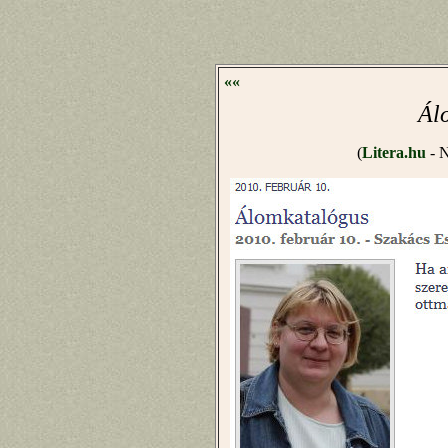
««
Ál
(
Litera.hu
- N