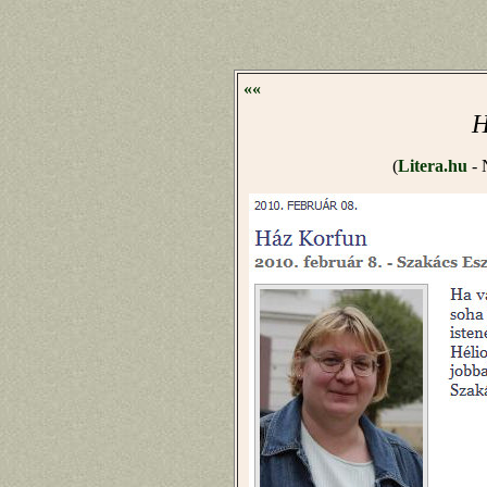
««
H
(
Litera.hu
- 