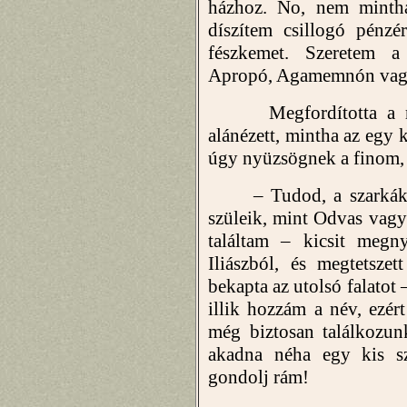
házhoz. No, nem mintha
díszítem csillogó pénzé
fészkemet. Szeretem a 
Apropó, Agamemnón vagyo
Megfordította a mar
alánézett, mintha az egy k
úgy nyüzsögnek a finom,
– Tudod, a szarkáknak
szüleik, mint Odvas vagy
találtam – kicsit meg
Iliászból, és megtetsz
bekapta az utolsó falatot 
illik hozzám a név, ezé
még biztosan találkozu
akadna néha egy kis sz
gondolj rám!