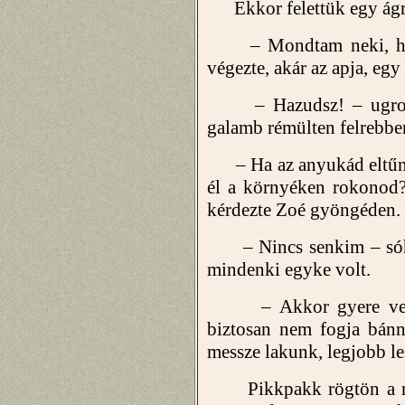
Ekkor felettük egy ágra
– Mondtam neki, hogy
végezte, akár az apja, eg
– Hazudsz! – ugrott 
galamb rémülten felrebbe
– Ha az anyukád eltűnt,
él a környéken rokonod
kérdezte Zoé gyöngéden.
– Nincs senkim – sóhajt
mindenki egyke volt.
– Akkor gyere velem
biztosan nem fogja bánn
messze lakunk, legjobb les
Pikkpakk rögtön a nya