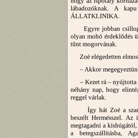
hogy az ispotály kórházat
lábadozóknak. A kapu
ÁLLATKLINIKA.
Egyre jobban csillogott
olyan mohó érdeklődés ül
tűnt mogorvának.
Zoé elégedetten elmoso
– Akkor megegyeztün
– Kezet rá – nyújtotta a
néhány nap, hogy elinté
reggel várlak.
Így hát Zoé a szarvas
beszélt Hermésszel. Az 
megtagadni a kishúgától, 
a betegszállításba, A