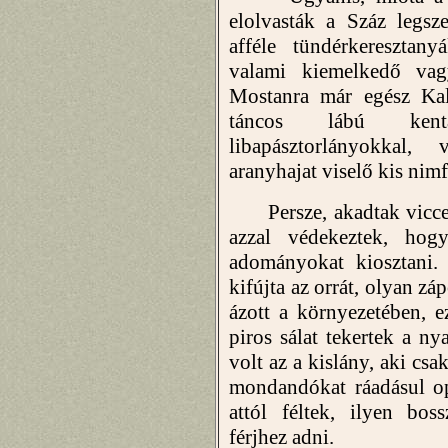
elolvasták a Száz legs
afféle tündérkeresztan
valami kiemelkedő vag
Mostanra már egész Kall
táncos lábú kent
libapásztorlányokkal
aranyhajat viselő kis nim
Persze, akadtak vicces 
azzal védekeztek, ho
adományokat kiosztani. 
kifújta az orrát, olyan z
ázott a környezetében, e
piros sálat tekertek a n
volt az a kislány, aki csa
mondandókat ráadásul op
attól féltek, ilyen bos
férjhez adni.