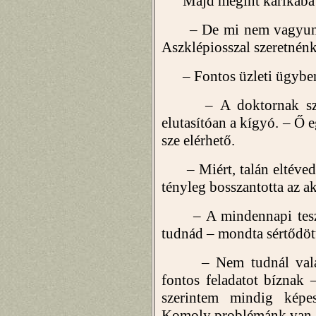
Majd megint karikába tek
– De mi nem vagyunk b
Aszklépiosszal szeretnénk 
– Fontos üzleti ügyben 
– A doktornak szoszi
elutasítóan a kígyó. – Ő 
sze elérhető.
– Miért, talán eltéved
tényleg bosszantotta az 
– A mindennapi teszt
tudnád – mondta sértődöt
– Nem tudnál valahog
fontos feladatot bíznak 
szerintem mindig képes
Komoly problémánk van, a