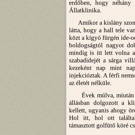
erdőben, hogy néhány 
Állatklinika.
Amikor a kislány szomba
látta, hogy a hall tele v
közt a kígyó fürgén ide-od
boldogságtól nagyot dob
mindig is itt lett volna
szabadidejét a sárga vill
kezeként nap mint nap 
injekcióztak. A férfi nems
az életét nélküle.
Évek múlva, miután befe
állásban dolgozott a kl
kellett, ugyanis ahogy ör
Hol itt, hol ott talál
támasztott golfütő köré 