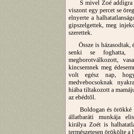
S mivel Zoé addigra már
viszont egy percet se öreg
elnyerte a halhatatlanság
gipszelgettek, meg injek
szerettek.
Össze is házasodtak, és
senki se foghatta,
megborotválkozott, vasa
kincsemnek meg édesemne
volt egész nap, hog
medvebocsoknak nyakra-
hiába tiltakozott a mamáj
az ebédtől.
Boldogan és örökké élte
állatbaráti munkája el
királya Zoét is halhata
természetesen örökölte a 