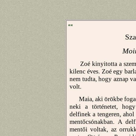
««
Sza
Moi
Zoé kinyitotta a szemét
kilenc éves. Zoé egy barl
nem tudta, hogy aznap van
volt.
Maia, aki örökbe fogadt
neki a történetet, hog
delfinek a tengeren, aho
mentőcsónakban. A delfi
mentői voltak, az orruk