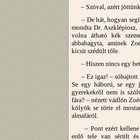
– Szóval, azért jöttünk,
– De hát, hogyan segít
mondta Dr. Aszklépiosz, 
volna átható kék szeme
abbahagyta, aminek Zoé
kicsit szédült tőle.
– Hiszen nincs egy beteg
– Ez igaz! – sóhajtott fe
Se egy háború, se egy j
gyerekekről nem is szól
fára? – nézett vádlón Zoé
kölyök se törte el mostan
almafáról.
– Pont ezért kellene in
erdő tele van sérült és