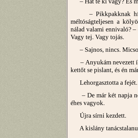
– Hát te ki vagy? És mi 
– Pikkpakknak hívna
méltóságteljesen a köly
nálad valami ennivaló? –
Vagy tej. Vagy tojás.
– Sajnos, nincs. Micso
– Anyukám nevezett így
kettőt se pislant, és én m
Lehorgasztotta a fejét.
– De már két napja nem
éhes vagyok.
Újra sírni kezdett.
A kislány tanácstalanul