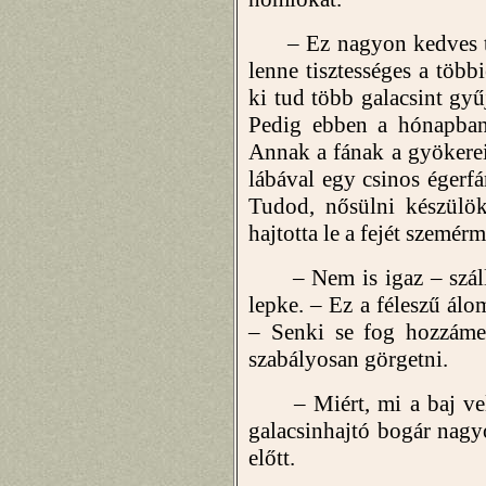
– Ez nagyon kedves tő
lenne tisztességes a töb
ki tud több galacsint gy
Pedig ebben a hónapban 
Annak a fának a gyökerei
lábával egy csinos égerfá
Tudod, nősülni készülök
hajtotta le a fejét szemér
– Nem is igaz – szállt 
lepke. – Ez a féleszű álo
– Senki se fog hozzámen
szabályosan görgetni.
– Miért, mi a baj vele?
galacsinhajtó bogár nagy
előtt.