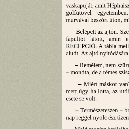
vaskapuját, amit Héphais
golfütővel egyetembe
murvával beszórt úton, míg
Belépett az ajtón. Szem
fapultot látott, amin e
RECEPCIÓ. A tábla melle
aludt. Az ajtó nyitódására 
– Remélem, nem szürgősz
– mondta, de a rémes szisze
– Miért máskor van? 
mert úgy hallotta, az ut
esete se volt.
– Természeteszen – bóli
nap reggel nyolc ész tizen