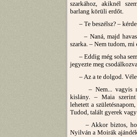
szarkához, akiknél sze
barlang körüli erdőt.
– Te beszélsz? – kérdez
– Naná, majd havasi kü
szarka. – Nem tudom, mi 
– Eddig még soha sem ér
jegyezte meg csodálkozva
– Az a te dolgod. Véletl
– Nem... vagyis nem
kislány. – Maia szerint
lehetett a születésnapom
Tudod, talált gyerek vagy
– Akkor biztos, hogy 
Nyilván a Moirák ajándéká