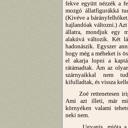
fekve együtt nézzék a f
mozgó állatfigurákká tu
(Kivéve a bárányfelhőket
hajlandóak változni.) Azt 
állatra, mondjuk egy 
alakúvá változik. Két l
hadonászik. Egyszer anny
hogy még a méheket is öss
el akarja lopni a kapt
rátámadtak. Ám az olya
szárnyaikkal nem tud
kifulladtak, és vissza kell
Zoé rettenetesen irigye
Ami azt illeti, már m
környéken valami tehet
neki nem.
Ugyanis, mióta a hár