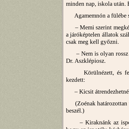
minden nap, iskola után. 
Agamemnón a fülébe sú
– Memi szerint megkérhe
a járóképtelen állatok szá
csak meg kell győzni.
– Nem is olyan rossz ö
Dr. Aszklépiosz.
Körülnézett, és felé
kezdett:
– Kicsit átrendezhetnén
(Zoénak határozottan te
beszél.)
– Kiraknánk az ispotál