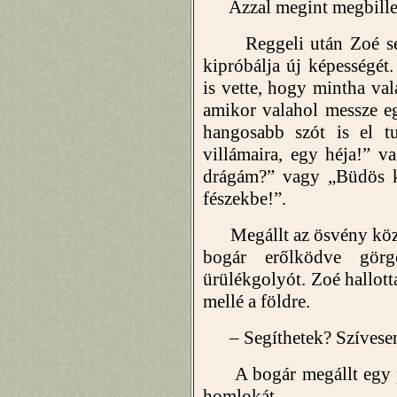
Azzal megint megbilleget
Reggeli után Zoé sétál
kipróbálja új képességét.
is vette, hogy mintha val
amikor valahol messze e
hangosabb szót is el tu
villámaira, egy héja!” 
drágám?” vagy „Büdös k
fészekbe!”.
Megállt az ösvény közep
bogár erőlködve görg
ürülékgolyót. Zoé hallot
mellé a földre.
– Segíthetek? Szívesen g
A bogár megállt egy per
homlokát.