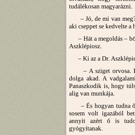
tudálékosan magyarázni.
– Jó, de mi van meg? – 
aki cseppet se kedvelte a
– Hát a megoldás – bökt
Aszklépiosz.
– Ki az a Dr. Aszklépi
– A sziget orvosa. Bá
dolga akad. A vadgalamb
Panaszkodik is, hogy túl
alig van munkája.
– És hogyan tudna ő se
sosem volt igazából bet
annyit azért ő is tud
gyógyítanak.