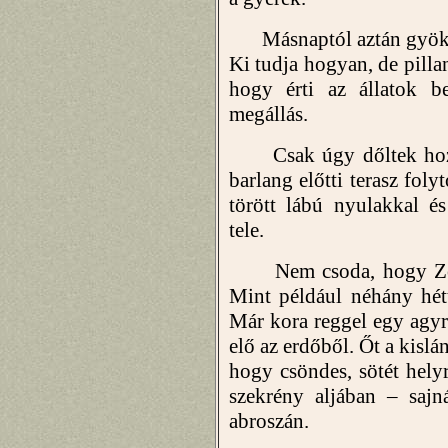
Másnaptól aztán gyökere
Ki tudja hogyan, de pillan
hogy érti az állatok b
megállás.
Csak úgy dőltek hozzá 
barlang előtti terasz fol
törött lábú nyulakkal é
tele.
Nem csoda, hogy Zoé né
Mint például néhány hét
Már kora reggel egy agyr
elő az erdőből. Őt a kislá
hogy csöndes, sötét helyr
szekrény aljában – saj
abroszán.