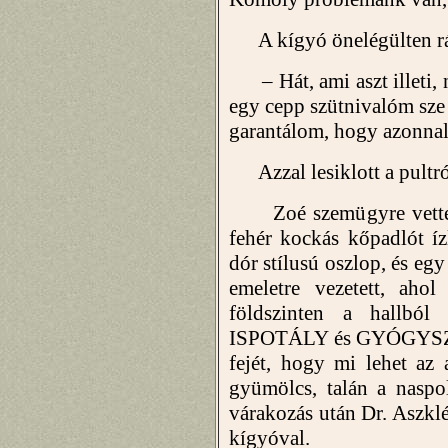
A kígyó önelégülten ráp
– Hát, ami aszt illeti, n
egy cepp szütnivalóm sze 
garantálom, hogy azonnal r
Azzal lesiklott a pultról,
Zoé szemügyre vette a 
fehér kockás kőpadlót ízl
dór stílusú oszlop, és egy
emeletre vezetett, ahol
földszinten a hallbó
ISPOTÁLY és GYÓGYSZERT
fejét, hogy mi lehet az
gyümölcs, talán a naspo
várakozás után Dr. Aszkl
kígyóval.