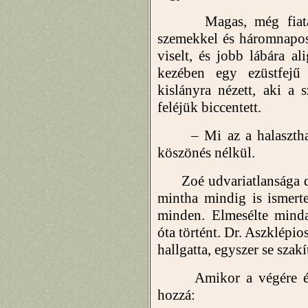
Magas, még fiatalnak
szemekkel és háromnapos
viselt, és jobb lábára al
kezében egy ezüstfejű
kislányra nézett, aki a s
feléjük biccentett.
– Mi az a halaszthatat
köszönés nélkül.
Zoé udvariatlansága dac
mintha mindig is ismert
minden. Elmesélte minda
óta történt. Dr. Aszklépio
hallgatta, egyszer se szakí
Amikor a végére ért, 
hozzá: