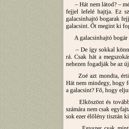
– Hát nem látod? – mélt
fejjel lefelé hajtja. Ez 
galacsinhajtó bogarak fejj
galacsint. Őt megint ki fo
A galacsinhajtó bogár leh
– De így sokkal könny
rá. Csak hát a megszoká
nehezen fogadják be az új
Zoé azt mondta, érti, és
Hát nem mindegy, hogy fejj
a galacsint? Fő, hogy elju
Elköszönt és továbbme
számára nem csak egyfaj
sok ezer élőlény tisztán 
Egyszer csak mintha v