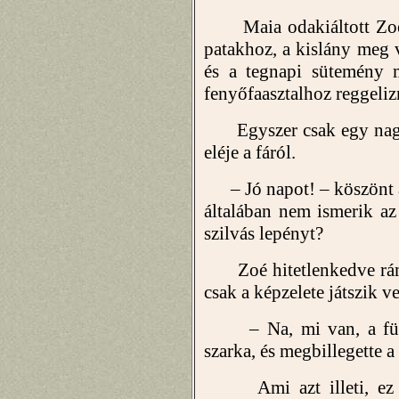
Maia odakiáltott Zoén
patakhoz, a kislány meg vé
és a tegnapi sütemény m
fenyőfaasztalhoz reggeliz
Egyszer csak egy nagy, 
eléje a fáról.
– Jó napot! – köszönt a
általában nem ismerik az
szilvás lepényt?
Zoé hitetlenkedve rámer
csak a képzelete játszik ve
– Na, mi van, a füled
szarka, és megbillegette a 
Ami azt illeti, ez a