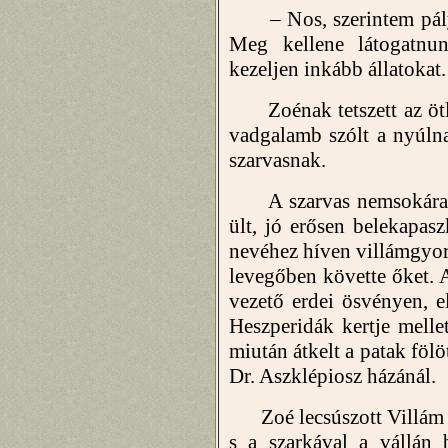
– Nos, szerintem pályam
Meg kellene látogatnu
kezeljen inkább állatokat.
Zoénak tetszett az ötle
vadgalamb szólt a nyúlna
szarvasnak.
A szarvas nemsokára meg
ült, jó erősen belekapasz
nevéhez híven villámgyo
levegőben követte őket. A
vezető erdei ösvényen, e
Heszperidák kertje melle
miután átkelt a patak fölöt
Dr. Aszklépiosz házánál.
Zoé lecsúszott Villám há
s a szarkával a vállán 