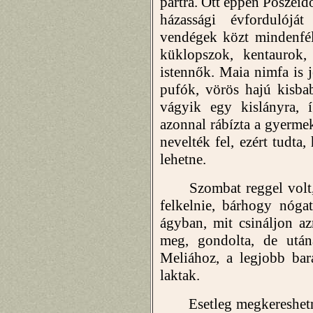
partra. Ott éppen Poszeid
házassági évfordulójá
vendégek közt mindenfél
küklopszok, kentaurok,
istennők. Maia nimfa is je
pufók, vörös hajú kisba
vágyik egy kislányra, í
azonnal rábízta a gyermek
nevelték fel, ezért tudta
lehetne.
Szombat reggel volt, 
felkelnie, bárhogy nógat
ágyban, mit csináljon a
meg, gondolta, de után
Meliához, a legjobb bar
laktak.
Esetleg megkereshetné