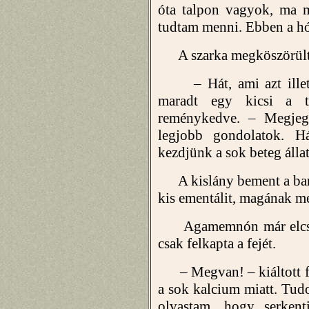
óta talpon vagyok, ma m
tudtam menni. Ebben a h
A szarka megköszörülte
– Hát, ami azt illeti
maradt egy kicsi a te
reménykedve. – Megjeg
legjobb gondolatok. H
kezdjünk a sok beteg állat
A kislány bement a barl
kis ementálit, magának m
Agamemnón már elcsipke
csak felkapta a fejét.
– Megvan! – kiáltott f
a sok kalcium miatt. Tudo
olvastam, hogy serkent