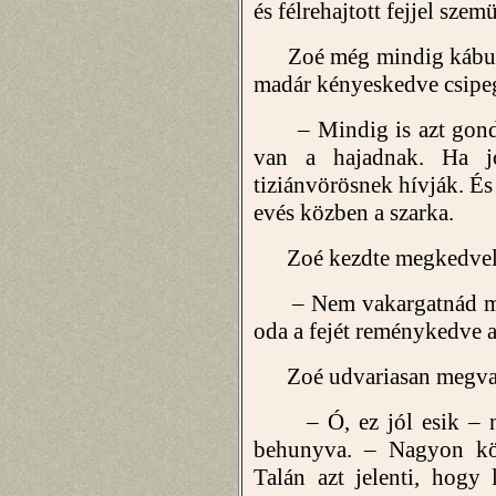
és félrehajtott fejjel szem
Zoé még mindig kábultan
madár kényeskedve csipeg
– Mindig is azt gondol
van a hajadnak. Ha jó
tiziánvörösnek hívják. És
evés közben a szarka.
Zoé kezdte megkedvel
– Nem vakargatnád meg 
oda a fejét reménykedve 
Zoé udvariasan megvak
– Ó, ez jól esik – nyö
behunyva. – Nagyon kö
Talán azt jelenti, hogy 