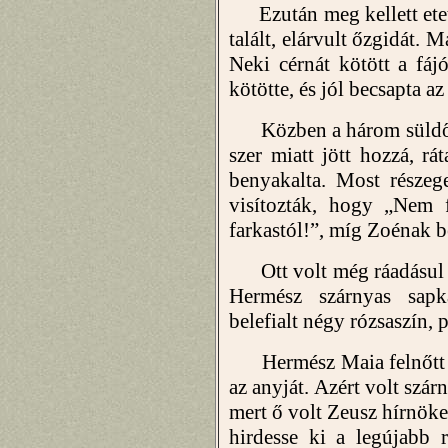
Ezután meg kellett etetn
talált, elárvult őzgidát. M
Neki cérnát kötött a fájó
kötötte, és jól becsapta az 
Közben a három süldő v
szer miatt jött hozzá, rá
benyakalta. Most részege
visítozták, hogy „Nem 
farkastól!”, míg Zoénak be
Ott volt még ráadásul eg
Hermész szárnyas sapk
belefialt négy rózsaszín, 
Hermész Maia felnőtt fi
az anyját. Azért volt szárn
mert ő volt Zeusz hírnöke.
hirdesse ki a legújabb r