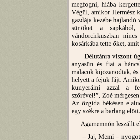
megfogni, hiába kergette
Végül, amikor Hermész kij
gazdája kezébe hajlandó vo
sünöket a sapkából
vándorcirkuszban nincs 
kosárkába tette őket, ami
Délutánra viszont úgy 
anyasün és fiai a hánc
malacok kijózanodtak, és
helyett a fejük fájt. Ami
kunyerálni azzal a fel
szőrével!”, Zoé mérgesen 
Az őzgida békésen elalud
egy székre a barlang előtt
Agamemnón leszállt eléj
– Jaj, Memi – nyögött f