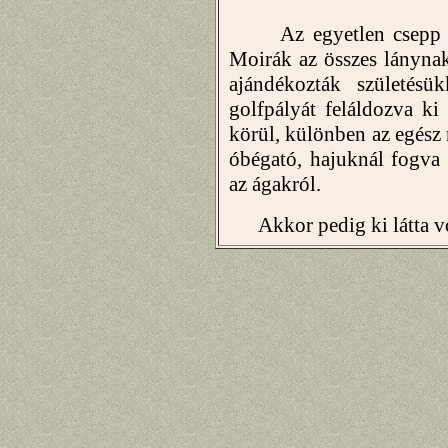
Az egyetlen csepp ür
Moirák az összes lányna
ajándékozták születésü
golfpályát feláldozva ki 
körül, különben az egész 
óbégató, hajuknál fogva 
az ágakról.
Akkor pedig ki látta vol