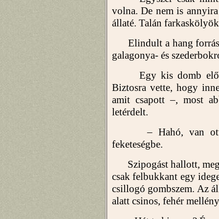
volna. De nem is annyira
állaté. Talán farkaskölyö
Elindult a hang forrása 
galagonya- és szederbokr
Egy kis domb előtt n
Biztosra vette, hogy innen
amit csapott –, most a
letérdelt.
– Hahó, van ott vala
feketeségbe.
Szipogást hallott, meg 
csak felbukkant egy idege
csillogó gombszem. Az áll
alatt csinos, fehér mellén