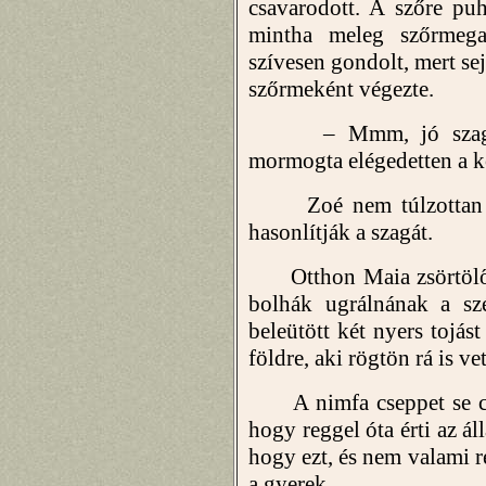
csavarodott. A szőre puh
mintha meleg szőrmega
szívesen gondolt, mert sej
szőrmeként végezte.
– Mmm, jó szagod v
mormogta elégedetten a k
Zoé nem túlzottan ör
hasonlítják a szagát.
Otthon Maia zsörtölődö
bolhák ugrálnának a szé
beleütött két nyers tojást
földre, aki rögtön rá is ve
A nimfa cseppet se cso
hogy reggel óta érti az á
hogy ezt, és nem valami 
a gyerek.