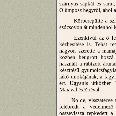
szárnyas sapkát és sarut,
Olümposz hegyről, ahol a 
Körberepülte a sziget
szócsövön át mindenhol ki
Ezenkívül az ő felad
kézbesítése is. Tehát re
nagyon szerette a mamáj
közben beugrott hozzá
használt a rábízott áru
készítésű gyümölcsfagyla
lakó unokájának, a fagyla
ért. Ugyanis útközben
Maiával és Zoéval.
No de, visszatérve a s
felébredt a védelmező 
összevissza repkedett 