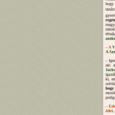
hogy 
tanár
gyere
regé
magya
mitol
témáj
azokn
– A
V
A Sz
– Ige
aki a
Jacks
igazá
ki, a
széri
hogy
mesek
pedig
– Edd
ötlet