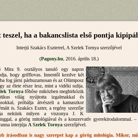
 teszel, ha a bakancslista első pontja kipipá
Interjú Szakács Eszterrel, A Szelek Tornya szerzőjével
(
Pagony.hu
, 2016. április 18.)
lő Mira 9. osztályos tanuló egy napon
dja, hogy grifflovas. Innentől kezdve két
ába fog járni párhuzamosan és az Olümposz
gy az élete része lesz, mint a vidéki sulija.
elek Tornya
főhőse miközben megbirkózik
tikus világ nyújtotta izgalmakkal és
ásokkal, próbálja átvészeli a kamaszkor
émáit is. Szakács Eszter, a regény szerzője
ulja nekünk milyen a viszonya J. K
nggal, a görög mitológiával és a konzervatív gyerekirodalommal. 
ranna interjúja
A Szelek Tornya
szerzőjével.
b írásodban is nagy szerepet kap a görög mitológia. Mikor, m