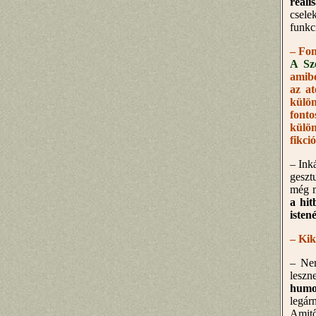
reáli
csele
funkci
– Fon
A Sz
amibe
az a
külön
fonto
külö
fikci
– Ink
geszt
még m
a hit
isten
– Kik
– Nem
leszn
humor
legár
Amitő