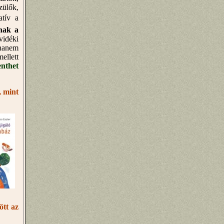
zülők,
atív a
nak a
 vidéki
 hanem
ellett
enthet
, mint
ött az