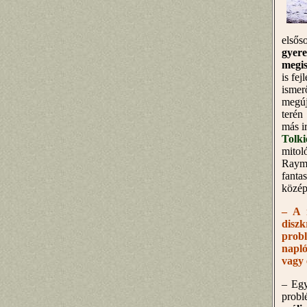
első
gyer
megis
is fe
ismer
megúj
terén
más i
Tolki
mitol
Raymo
fanta
közép
– A 
disz
prob
napló
vagy 
– Egy
probl