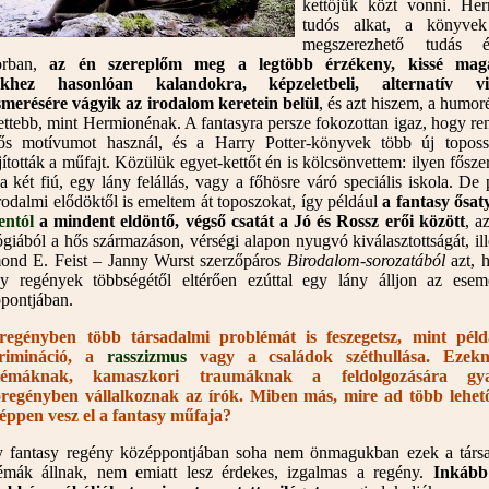
kettőjük közt vonni. He
tudós alkat, a könyvek 
megszerezhető tudás ér
sorban,
az én szereplőm meg a legtöbb érzékeny, kissé mag
ekhez hasonlóan kalandokra, képzeletbeli, alternatív vi
merésére vágyik az irodalom keretein belül
, és azt hiszem, a humor
jlettebb, mint Hermionénak. A fantasyra persze fokozottan igaz, hogy re
ős motívumot használ, és a Harry Potter-könyvek több új toposs
ították a műfajt. Közülük egyet-kettőt én is kölcsönvettem: ilyen fősze
 a két fiú, egy lány felállás, vagy a főhösre váró speciális iskola. De 
rodalmi elődöktől is emeltem át toposzokat, így például
a fantasy ősaty
entól
a mindent eldöntő, végső csatát a Jó és Rossz erői között
, a
ógiából a hős származáson, vérségi alapon nyugvó kiválasztottságát, ill
nd E. Feist – Janny Wurst szerzőpáros
Birodalom-sorozatából
azt, 
sy regények többségétől eltérően ezúttal egy lány álljon az ese
pontjában.
regényben több társadalmi problémát is feszegetsz, mint péld
krimináció, a
rasszizmus
vagy a családok széthullása. Ezek
lémáknak, kamaszkori traumáknak a feldolgozására gy
regényben vállalkoznak az írók. Miben más, mire ad több lehet
éppen vesz el a fantasy műfaja?
 fantasy regény középpontjában soha nem önmagukban ezek a társ
émák állnak, nem emiatt lesz érdekes, izgalmas a regény.
Inkább