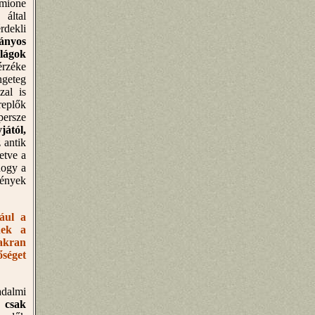
rmione
által
dekli
ányos
lágok
érzéke
ngeteg
zal is
replők
persze
jától,
z antik
etve a
hogy a
mények
ául a
nek a
akran
őséget
adalmi
 csak