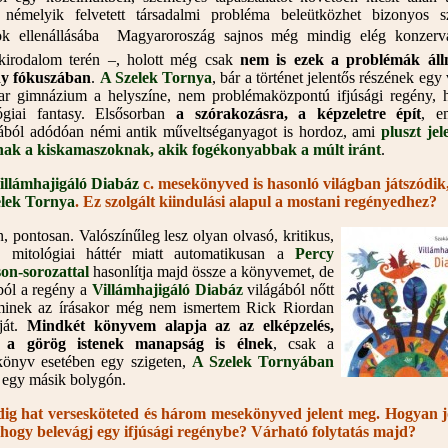
némelyik felvetett társadalmi probléma beleütközhet bizonyos s
ok ellenállásába  Magyaroroszág sajnos még mindig elég konzerv
kirodalom terén –, holott még csak
nem is ezek a problémák áll
ny fókuszában
.
A Szelek Tornya
, bár a történet jelentős részének egy
r gimnázium a helyszíne, nem problémaközpontú ifjúsági regény,
ógiai fantasy. Elsősorban
a szórakozásra, a képzeletre épít
, em
ából adódóan némi antik műveltséganyagot is hordoz, ami
pluszt jel
ak a kiskamaszoknak, akik fogékonyabbak a múlt iránt
.
illámhajigáló Diabáz
c. mesekönyved is hasonló világban játszódik
elek Tornya
. Ez szolgált kiindulási alapul a mostani regényedhez?
n, pontosan. Valószínűleg lesz olyan olvasó, kritikus,
 mitológiai háttér miatt automatikusan a
Percy
on-sorozattal
hasonlítja majd össze a könyvemet, de
ból a regény a
Villámhajigáló Diabáz
világából nőtt
minek az írásakor még nem ismertem Rick Riordan
áját.
Mindkét könyvem alapja az az elképzelés,
 a görög istenek manapság is élnek
, csak a
önyv esetében egy szigeten,
A Szelek Tornyában
 egy másik bolygón.
ig hat versesköteted és három mesekönyved jelent meg. Hogyan j
, hogy belevágj egy ifjúsági regénybe? Várható folytatás majd?