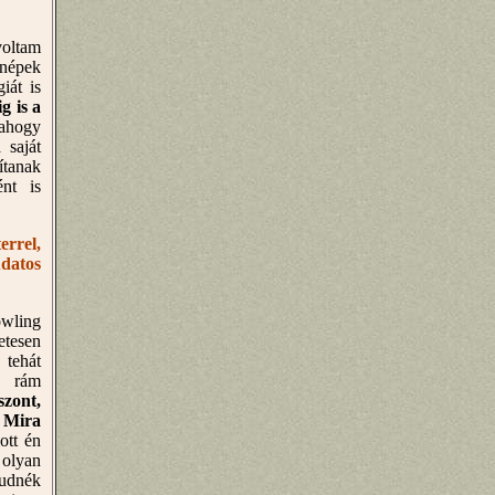
voltam
 népek
iát is
g is a
 ahogy
 saját
ítanak
ént is
errel,
udatos
wling
esen
 tehát
 rám
szont,
 Mira
lott én
olyan
udnék