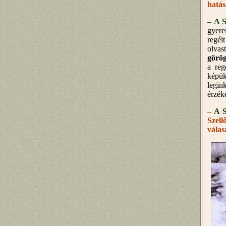
hatás
–
A S
gyere
regéi
olvas
görög
a reg
képük
legin
érzék
–
A S
Szell
válas