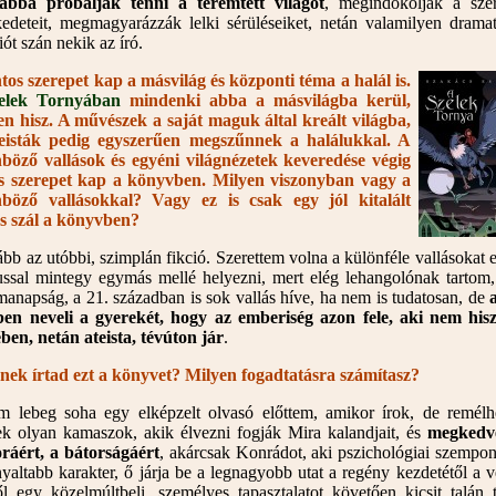
sabbá próbálják tenni a teremtett világot
, megindokolják a sze
kedeteit, megmagyarázzák lelki sérüléseiket, netán valamilyen dramat
ót szán nekik az író.
tos szerepet kap a másvilág és központi téma a halál is.
elek Tornyában
mindenki abba a másvilágba kerül,
n hisz. A művészek a saját maguk által kreált világba,
teisták pedig egyszerűen megszűnnek a halálukkal. A
böző vallások és egyéni világnézetek keveredése végig
s szerepet kap a könyvben. Milyen viszonyban vagy a
nböző vallásokkal? Vagy ez is csak egy jól kitalált
ós szál a könyvben?
ább az utóbbi, szimplán fikció. Szerettem volna a különféle vallásokat e
ussal mintegy egymás mellé helyezni, mert elég lehangolónak tartom
anapság, a 21. században is sok vallás híve, ha nem is tudatosan, de
ben neveli a gyerekét, hogy az emberiség azon fele, aki nem his
ében, netán ateista, tévúton jár
.
nek írtad ezt a könyvet? Milyen fogadtatásra számítasz?
 lebeg soha egy elképzelt olvasó előttem, amikor írok, de remélh
ek olyan kamaszok, akik élvezni fogják Mira kalandjait, és
megkedve
áért, a bátorságáért
, akárcsak Konrádot, aki pszichológiai szempon
nyaltabb karakter, ő járja be a legnagyobb utat a regény kezdetétől a v
l egy közelmúltbeli, személyes tapasztalatot követően kicsit talán t