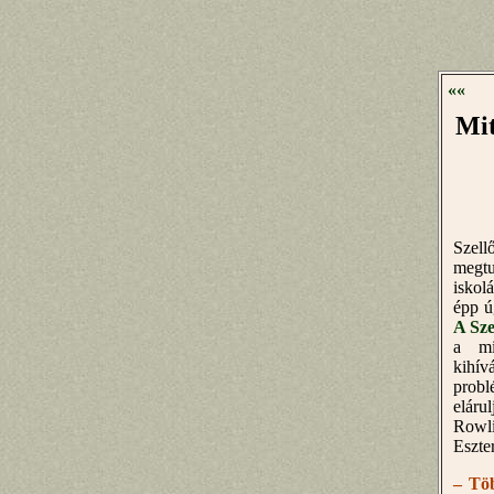
««
Mit
Szel
megtu
iskol
épp ú
A Sz
a mi
kihív
probl
elár
Rowli
Eszte
– Töb