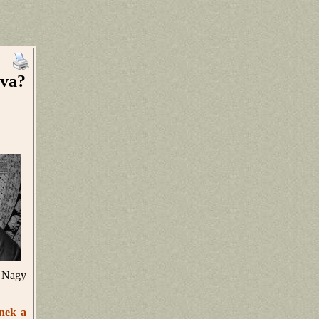
lva?
– Nagy
inek a