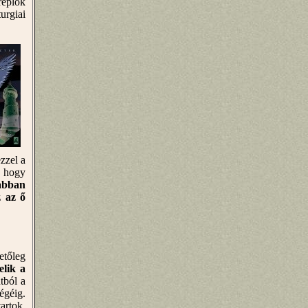
replők
urgiai
zzel a
, hogy
abban
z az ő
etőleg
lik a
tból a
égéig.
artok,