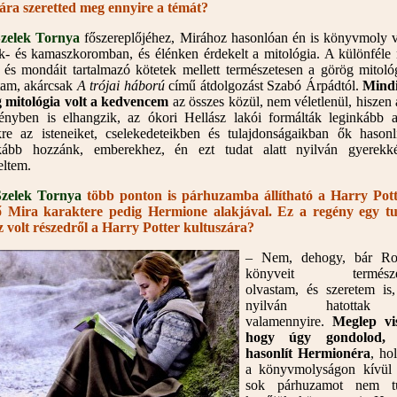
ára szeretted meg ennyire a témát?
zelek Tornya
főszereplőjéhez, Mirához hasonlóan én is könyvmoly 
k- és kamaszkoromban, és élénken érdekelt a mitológia. A különféle
t és mondáit tartalmazó kötetek mellett természetesen a görög mitológ
tam, akárcsak
A trójai háború
című átdolgozást Szabó Árpádtól.
Mindi
 mitológia volt a kedvencem
az összes közül, nem véletlenül, hiszen
ényben is elhangzik, az ókori Hellász lakói formálták leginkább a
re az isteneiket, cselekedeteikben és tulajdonságaikban ők hasonl
kább hozzánk, emberekhez, én ezt tudat alatt nyilván gyerekk
eltem.
zelek Tornya
több ponton is párhuzamba állítható a Harry Pott
ő Mira karaktere pedig Hermione alakjával. Ez a regény egy t
z volt részedről a Harry Potter kultuszára?
– Nem, dehogy, bár Ro
könyveit természet
olvastam, és szeretem is,
nyilván hatottak
valamennyire.
Meglep vi
hogy úgy gondolod,
hasonlít Hermionéra
, ho
a könyvmolyságon kívül 
sok párhuzamot nem t